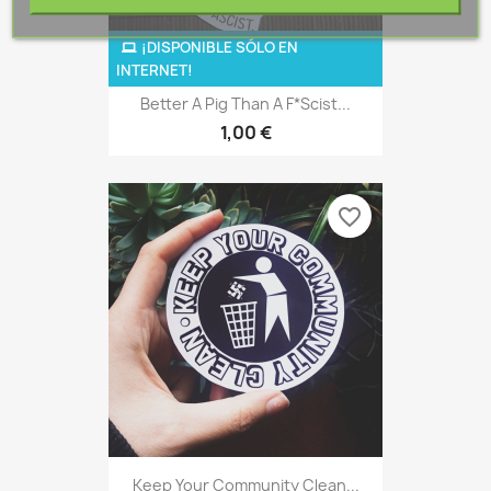
¡DISPONIBLE SÓLO EN
INTERNET!
Better A Pig Than A F*scist...
1,00 €
favorite_border
Keep Your Community Clean...