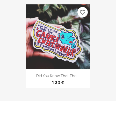
favorite_border
Did You Know That The...
1,30 €