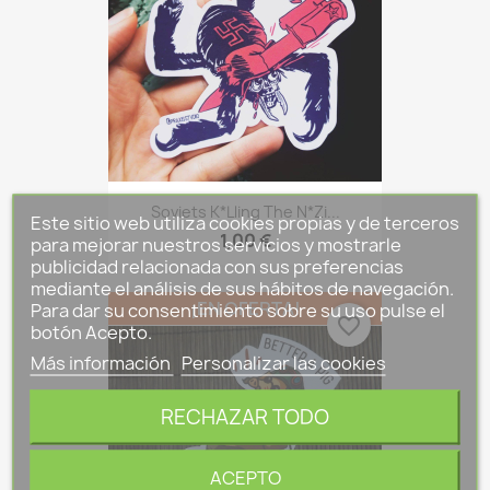
Soviets K*lling The N*zi...
Este sitio web utiliza cookies propias y de terceros
1,00 €
para mejorar nuestros servicios y mostrarle
publicidad relacionada con sus preferencias
mediante el análisis de sus hábitos de navegación.
¡EN OFERTA!
Para dar su consentimiento sobre su uso pulse el
favorite_border
botón Acepto.
Más información
Personalizar las cookies
RECHAZAR TODO
ACEPTO