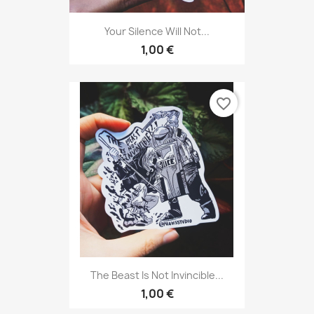
Your Silence Will Not...
1,00 €
favorite_border
The Beast Is Not Invincible...
1,00 €