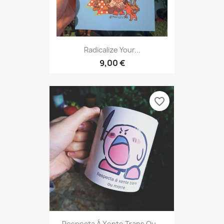
Radicalize Your...
9,00 €
favorite_border
Respecta Á Xente Trans Ou...