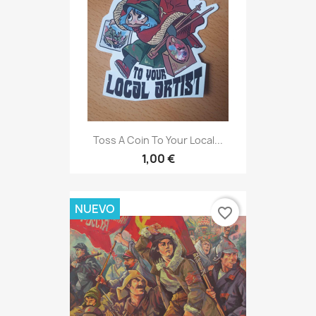
Toss A Coin To Your Local...
1,00 €
NUEVO
favorite_border