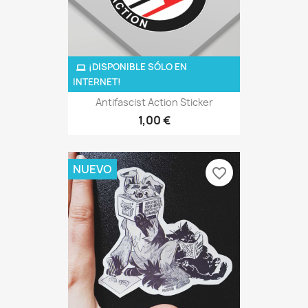
¡DISPONIBLE SÓLO EN
INTERNET!
Antifascist Action Sticker
1,00 €
NUEVO
favorite_border