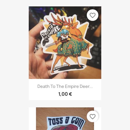
favorite_border
Death To The Empire Deer...
1,00 €
favorite_border