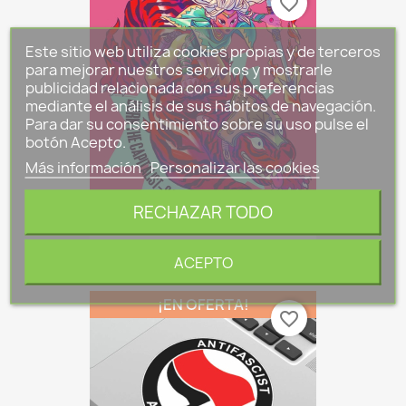
favorite_border
Este sitio web utiliza cookies propias y de terceros
para mejorar nuestros servicios y mostrarle
publicidad relacionada con sus preferencias
mediante el análisis de sus hábitos de navegación.
Para dar su consentimiento sobre su uso pulse el
botón Acepto.
Más información
Personalizar las cookies
RECHAZAR TODO
PRINT A4 Burn The...
9,00 €
ACEPTO
¡EN OFERTA!
favorite_border