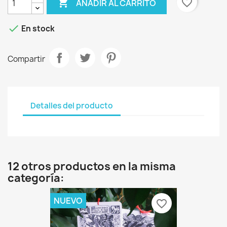

favorite_border
AÑADIR AL CARRITO

En stock
Compartir
Detalles del producto
12 otros productos en la misma
categoría:
NUEVO
favorite_border